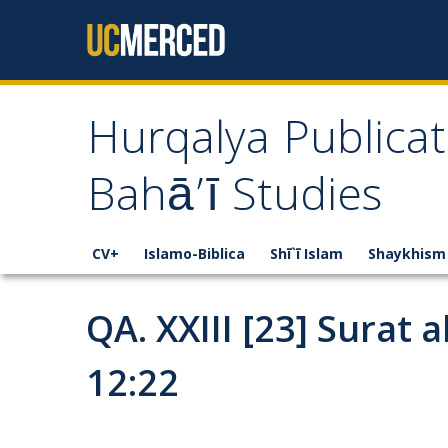
Skip to content
Hurqalya Publicat
Bahā’ī Studies
CV+
Islamo-Biblica
Shī`ī Islam
Shaykhism
QA. XXIII [23] Surat 
12:22