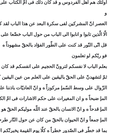
اولئك هم اهل الفردوس و قد كان ذلك فی امّ الكتاب علی ال
و
العصر انّ المشركين لفی سكرة البعد عن هذا الباب لقد كانو
الّا الّذين تابوا و انابوا الی الباب من حول الباب خضّعا علی 
قل انّی النّور قد كنت علی الطّور الفؤاد بالحقّ مشهوداً ه
فو ربّكم لو تعلمون
بعلم الباب لا نفسكم لترونّ الحجيم علی انفسكم قد كان عل
ثمّ لتشهدنّ علی الحقّ باليقين علی العلم من عين اليقين
الزّوال علی وسط السّمإ مركوزاً ه و انّ العاديّات باذننا 
المإ ضبحاً ه و ان المغيرات علی حكم الاشارات فی امّ ا
المإ قدحاً ه و انّ الانسان بالحقّ عند اللّه موليكم الحقّ ه
المإ جمعاً و انّ الحيوان بالحقّ من كان عن حول النّار طرحا
بما قد خطّر فی الصّدور خطراً ه كلّا يوم القيمة يخبرنّكم الذ