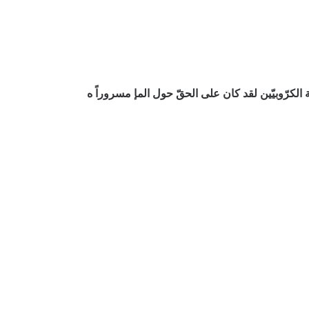
 الكرّوبيّين لقد كان علی الحقّ حول المإ مسروراً ه