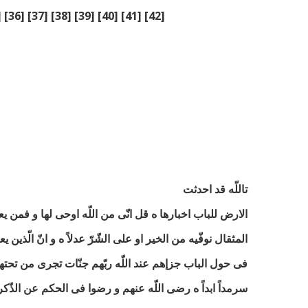
] [36] [37] [38] [39] [40] [41] [42]
تاللّه قد احدثت
الارض للباب اخبارها ه قل انّی من اللّه اوحی لها و فمن 
المثقال نوفّيه من الخير او علی الشّرّ عدلاً ه و انّ الّذين 
فی حول الباب جزإهم عند اللّه ربّهم جنّات تجری من تحتها ا
سرمداً ابداً ه رضی اللّه عنهم و رضوا فی الحكم عن الذّكر