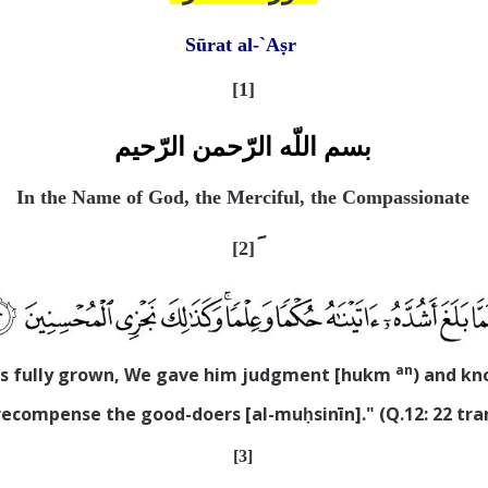
Sūrat al-`Aṣr
[
1]
بسم اللّه الرّحمن الرّحيم
In the Name of God, the Merciful, the Compassionate
[2]
an
s fully grown, We gave him judgment [hukm
) and kn
ecompense the good-doers [al-muḥsinīn]." (Q.12: 22 tran
[3]