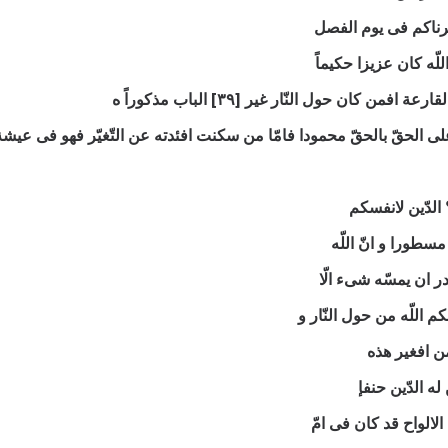
 خبرناكم فی يوم الفصل
لّه كان عزيزا حكيماً
كان حول النّار غير [۳۹] الباب مذكوراً ه
ر علی الحقّ بالحقّ محمودا فامّا من سكنت افئدته عن التّغيّر فهو فی عيشة
 الدّين لانفسكم
مسطورا و انّ اللّه
ر ان يمسّه شیء الّا
 اللّه من حول النّار و
حمن افغير هذه
 له الدّين حنفإ
الالواح قد كان فی امّ