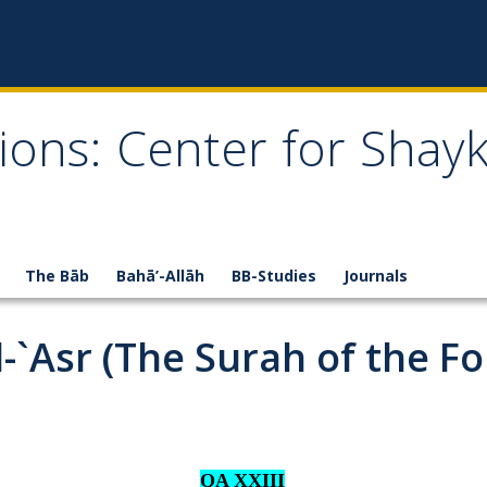
ions: Center for Shay
The Bāb
Bahā’-Allāh
BB-Studies
Journals
al-`Asr (The Surah of the 
QA XXIII