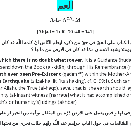
العم
YN
A-L-`A
- M
[Abjad = 1+30+70+40 = 141]
 الكتاب علی الحقّ فی حقّ من ذكره ليعلم النّاس انّ كلمة اللّه قد كان فی
لها فيومئذ يشهد الانسان ممّا قد كان فی الارض من مالها ؟
 which there is no doubt whatsoever.
It is a Guidance (huda)
, send down the Book (al-kitāb) through His Remembrance (m
an
ath ever been Pre-Existent
(qadīm
) within the Mother-A
n Earthquake
(zilzāl-hā, lit. `its shaking', cf. Q. 99:1). Such
llāh), the True (al-ḥaqq), save, that is, the earth should lay
anity (al-insan) witness [narrate] what it had accomplished o
rth's or humanity's] tidings (akhbar)!
وحی لها و فمن يعمل علی الارض ذرّة من المثقال نوفّيه من الخير او علی ا
ن الصّالحات فی حول الباب جزإهم عند اللّه ربّهم جنّات تجری من تحتها ال