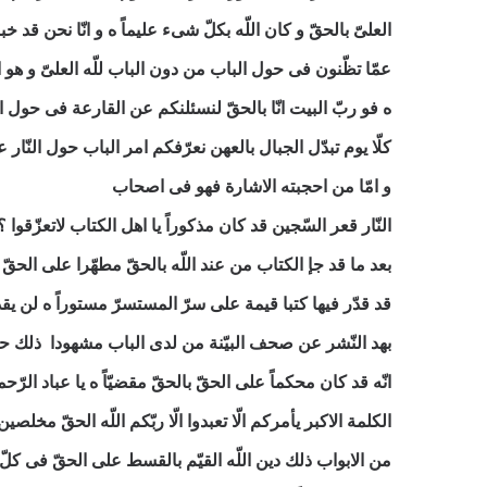
العلیّ بالحقّ و كان اللّه بكلّ شیء عليماً ه و انّا نحن قد
عمّا تظّنون فی حول الباب من دون الباب للّه العلیّ و هو ال
ه فو ربّ البيت انّا بالحقّ لنسئلنكم عن القارعة فی حول القارعة افمن 
كلّا يوم تبدّل الجبال بالعهن نعرّفكم امر الباب حول النّا
و امّا من احجبته الاشارة فهو فی اصحاب
النّار قعر السّجين قد كان مذكوراً يا اهل الكتاب لاتعزّقوا ؟
بعد ما قد جإ الكتاب من عند اللّه بالحقّ مطهّرا علی الحقّ 
قد قدّر فيها كتبا قيمة علی سرّ المستسرّ مستوراً ه لن يقد
بهد النّشر عن صحف البيّنة من لدی الباب مشهودا ذلك حكم
انّه قد كان محكماً علی الحقّ بالحقّ مقضيّاً ه يا عباد الرّ
الكلمة الاكبر يأمركم الّا تعبدوا الّا ربّكم اللّه الحقّ مخلصين
من الابواب ذلك دين اللّه القيّم بالقسط علی الحقّ فی كلّ 