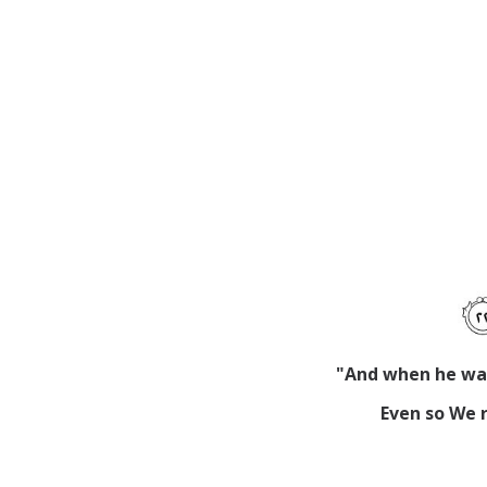
"And when he wa
Even so We r