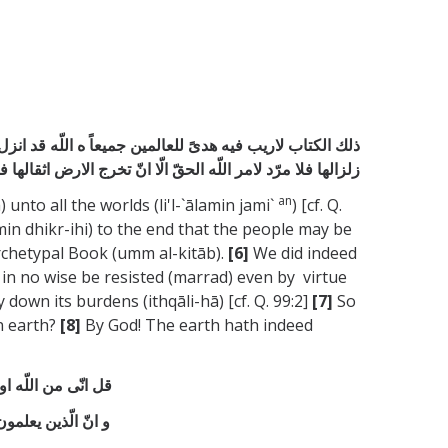
ذلك الكتاب لاريب فيه هدیً للعالمين جميعاً ه اللّه قد انزل
زلزالها فلا مرّد لامر اللّه الحقّ الّا انّ تخرج الارض اثقا
an
 unto all the worlds (li'l-`ālamin jami`
) [cf. Q.
in dhikr-ihi) to the end that the people may be
rchetypal Book (umm al-kitāb).
[6]
We did indeed
 can in no wise be resisted (marrad) even by virtue
 down its burdens (ithqāli-hā) [cf. Q. 99:2]
[7]
So
n earth?
[8]
By God! The earth hath indeed
قل انّی من اللّه ا
و انّ الّذين يعلمو