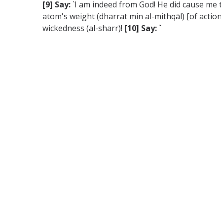
[9] Say:
`I am indeed from God! He did cause me t
atom's weight (dharrat min al-mithqāl) [of acti
wickedness (al-sharr)!
[10] Say: `