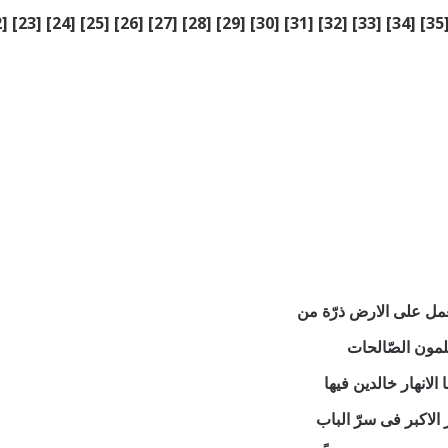
] [23] [24] [25] [26] [27] [28] [29] [30] [31] [32] [33] [34] [35
يعمل علی الارض ذرّة من
يعلمون الصّالحات
لانهار خالدين فيها
 الاكبر فی سرّ الباب