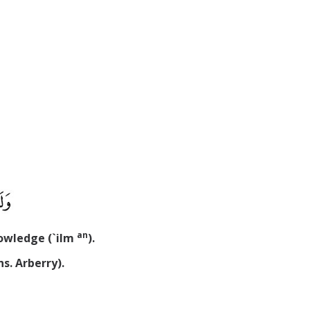
an
owledge (`ilm
).
s. Arberry).