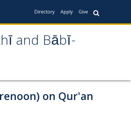
Directory
Apply
Give
khī and Bābī-
Forenoon) on Qur'an