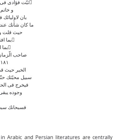
ثبّت فؤادی فی حبّك فانیّ ما ادعيت فی شأن الاّ طاعتك ولا ارجو احداً سواك ولا اعتقد فی شأن الاّ بما نزلت فی القرآن علی حبينك محمّد رسول ّ
و خاتم النّبيّين من ولاية ائ
بان لاوليائك 
ما كان شأنك عند ا
حيث قلت و ق
بما افتروا ما ادعيت ولا نطقت الاّ العبودية الّذين يعتقدون فی الائمّة دون العبودية وينسبون الی شيعتهم دون ادعی الولاية و اختيها قتلهم ّ
بما افتروا ما كان لبقّية ّ ذلك فجزائهم كان نار جهنم انّ بعض النّاس قد افتروا عّلی كلمة البابيّه المنصوصة و ادّعوالروية لنفسی لعنهم ّ
صاحب الّزمان 
١٨١ اشهدك بانّی ما ادعيت رؤية حجّتك الحّق ولا بابيّة نفسه بنصّمن قبل و انّی لو نسبت الی نفسی كلمة البابيّه ما قصدت الاّ ذكر كلمة
الخير حيث قد 
سبيل محبّتك حتّ
فيخرج فی الحين
وجوده يبقی ك
فسبحانك سبحان
n Arabic and Persian literatures are centrally