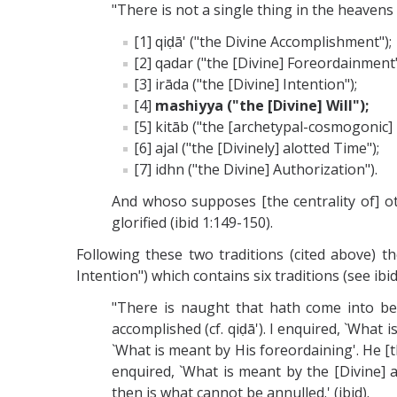
"There is not a single thing in the heaven
[1] qiḍā' ("the Divine Accomplishment");
[2] qadar ("the [Divine] Foreordainment
[3] irāda ("the [Divine] Intention");
[4]
mashiyya ("the [Divine] Will");
[5] kitāb ("the [archetypal-cosmogonic]
[6] ajal ("the [Divinely] alotted Time");
[7] idhn ("the Divine] Authorization").
And whoso supposes [the centrality of] ot
glorified (ibid 1:149-150).
Following these two traditions (cited above) th
Intention") which contains six traditions (see ibid
"There is naught that hath come into bein
accomplished (cf. qiḍā'). I enquired, `What 
`What is meant by His foreordaining'. He [the
enquired, `What is meant by the [Divine] 
then is what cannot be annulled.' (ibid).