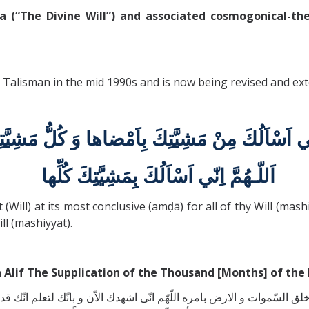
(“The Divine Will”) and associated cosmogonical-theol
e Talisman in the mid 1990s and is now being revised and ex
اَللّـهُمَّ اِنّي اَسْاَلُكَ بِمَشِيَّتِكَ كُلِّها
ill) at its most conclusive (amḍā) for all of thy Will (mashiy
ll (mashiyyat).
 Alif The Supplication of the Thousand [Months] of the 