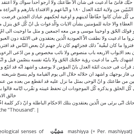
مّة العدل ١٨٠ و اتّباعهم و الاقتداءِ باثارهم و البراءِة من اعدائهم والّذين يسكنون فی فضلهم و انّك لتعلم يا الهی
فی كّل شأن كانوا حفّاظاً لدينهم و اوعية لحكمهم عبادك الچذين فرضت 
لعطاءِ والا جابة للمؤمنين بشأن الايات والّدعوات بل انّ كّل حّق ينزل
ولك الحّق و اوحينا موسی و من معه اجمعين و مثل ما اوحيت الی امّ موس
بعد الابواب الاربعه باب منصوص ولا نائب مخصوص و من ادّعی الرءوية بدون
قرأت فی حديث ائمّة العدل بانّ المؤمن لا يوصف و اشهد انّه قد اتبّع و
ی فاز بوجهك و اشهد ان حلاله حلال الی يوم القيامة ولم ينسخ شريعته و
 من طاعتك و انّ الوحی بمثل ما نزل عليه قد انقطع من بعده من عندك 
ّل الخلق و يذكره كّل الموجودات ان تحفظ غيبته و تقّرب ايّامه قالوا بانّه 
خالق الا
ك انّی برئی من الّذين يعتقدون بتلك الاحكام الباطلة و انّ ذكر كلمة ا
ion of the "Thousand". |
eological senses of
مَشِيَّتِ
mashiyya (= Per. mashiyyat) i