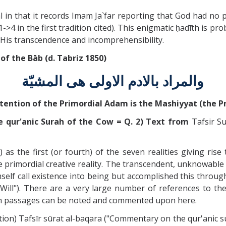
l in that it records Imam Ja`far reporting that God had no p
->4 in the first tradition cited). This enigmatic ḥadīth is p
f His transcendence and incomprehensibility.
 of the Bāb (d. Tabriz 1850)
والمراد بالادم الاولی هی المشيّة
tention of the Primordial Adam is the Mashiyyat (the Pr
e qur'anic Surah of the Cow = Q. 2) Text from
Tafsir S
 as the first (or fourth) of the seven realities giving rise
he primordial creative reality. The transcendent, unknowable
mself call existence into being but accomplished this throu
] Will"). There are a very large number of references to t
such passages can be noted and commented upon here.
n) Tafsīr sūrat al-baqara ("Commentary on the qur'anic sur