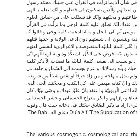
طاعتهم و محبّتهم وانّك قد تفضّلت علی من حقايق العلوم
 من عندك انّك تطلق عليه كلمة الوحی بما نزلّت فی القرآن
ی ثّم الی النحل و ما انا ادعيت كلمة وحی و قالوا انّه
 بيّنة فرض علی الكّل بان يكّذبوه و يقتلوه الّلّهم انّی
 حيك و بلّع رسالاتك و عرج بجسمه الی السّماءِ و جاهد فی
لم يبدل منهاجه و من زاد حرفاً او نقص شيئاً من شريعته
و انّ كتابه مهيمن علی كل الكتب و محجّتك الّحی الّذی
ادّعی الّربوبيّة و اعتقد بانّ عليّا عبدك و وصّی نبيّك كان
شياءِ و رازقهم و انكر معراح الجسمانی و حشر الجسد انی
خُری اراد ما ذكر الصّادق حجّتك فی دعائه حيث قال وقوله
The Bab دعای الف Du`ā Alf `The Supplicat
The various cosmogonic, cosmological and th