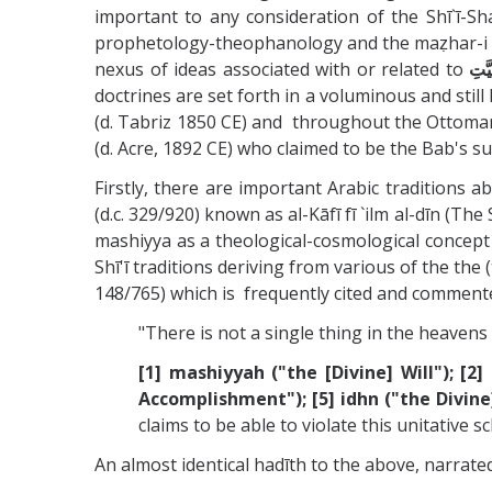
important to any consideration of the Shī`ī-Sh
prophetology-theophanology and the maẓhar-i ilāh
nexus of ideas associated with or related to
doctrines are set forth in a voluminous and still 
(d. Tabriz 1850 CE) and throughout the Ottoman
(d. Acre, 1892 CE) who claimed to be the Bab's s
Firstly, there are important Arabic traditions 
(d.c. 329/920) known as al-Kāfī fī `ilm al-dīn (The
mashiyya as a theological-cosmological concept 
Shī'ī traditions deriving from various of the the
148/765) which is frequently cited and commen
"There is not a single thing in the heavens
[1] mashiyyah ("the [Divine] Will"); [2]
Accomplishment"); [5] idhn ("the Divine]
claims to be able to violate this unitative sc
An almost identical hadīth to the above, narrat