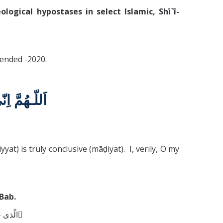
ogical hypostases in select Islamic, Shī`ī-
tended -2020.
اَللّـهُمَّ اِنّي اَسْاَلُكَ مِنْ مَشِيَّتِكَ بِاَمْضاها وَ كُلُّ مَشِيَّتِكَ ماضِيَةٌ
yat) is truly conclusive (māḍiyat). I, verily, O my
Bab.
الّذی خلق السّموات و الارض بامره اللّهّم انّی اشهدك الاّن و بانّك لتعلم انّك قد خلقت الكل بمشيّتك وهی اوّل كلمة آمنت بك الّلهّم الحمد ّ