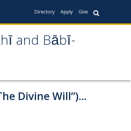
Directory
Apply
Give
khī and Bābī-
e Divine Will”)...