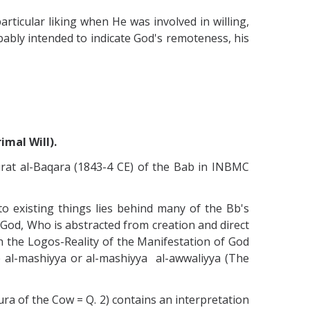
articular liking when He was involved in willing,
robably intended to indicate God's remoteness, his
imal Will).
urat al-Baqara (1843-4 CE) of the Bab in INBMC
 to existing things lies behind many of the Bb's
 God, Who is abstracted from creation and direct
gh the Logos-Reality of the Manifestation of God
he al-mashiyya or al-mashiyya al-awwaliyya (The
a of the Cow = Q. 2) contains an interpretation