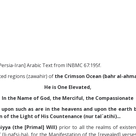
 Persia-Iran] Arabic Text from INBMC 67:195f.
ted regions (zawahir) of
the Crimson Ocean (bahr al-ahmar)
He is One Elevated,
In the Name of God, the Merciful, the Compassionate
) upon such as are in the heavens and upon the earth
of the Light of His Countenance (nur tal`atihi)...
yya (the [Primal] Will)
prior to all the realms of exist
(li-nafsi-ha), for the Manifestation of the [revealed] verses