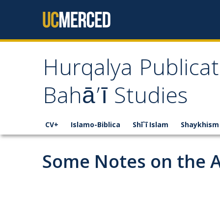
Skip to content
Hurqalya Publicat
Bahā’ī Studies
CV+
Islamo-Biblica
Shī`ī Islam
Shaykhism
Some Notes on the Ar