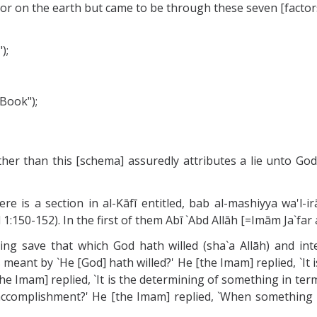
s or on the earth but came to be through these seven [factor
");
 Book");
her than this [schema] assuredly attributes a lie unto Go
ere is a section in al-Kāfī entitled, bab al-mashiyya wa'l-i
 1:150-152). In the first of them Abī `Abd Allāh [=Imām Ja`far 
g save that which God hath willed (sha`a Allāh) and inten
is meant by `He [God] hath willed?' He [the Imam] replied, `I
 Imam] replied, `It is the determining of something in terms o
accomplishment?' He [the Imam] replied, `When something is