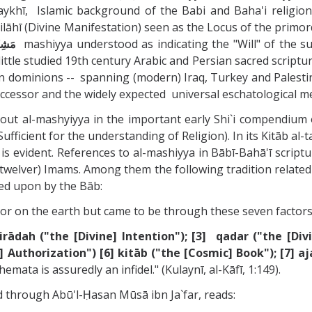
aykhī, Islamic background of the Babi and Baha'i religions
ī (Divine Manifestation) seen as the Locus of the primordial
مَشِيَّتِ
mashiyya understood as indicating the "Will" of the
little studied 19th century Arabic and Persian sacred scriptur
 dominions -- spanning (modern) Iraq, Turkey and Palestine
uccessor and the widely expected universal eschatological m
about al-mashyiyya in the important early Shi`i compendium
 Sufficient for the understanding of Religion). In its Kitāb al
is evident. References to al-mashiyya in Bābī-Bahā'ī script
 (twelver) Imams. Among them the following tradition related f
ted upon by the Bāb:
 or on the earth but came to be through these seven factors 
 irādah ("the [Divine] Intention"); [3] qadar ("the [Div
 Authorization") [6] kitāb ("the [Cosmic] Book"); [7] aj
hemata is assuredly an infidel." (Kulaynī, al-Kāfī, 1:149).
ed through Abū'l-Ḥasan Mūsā ibn Ja`far, reads: