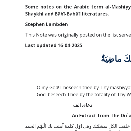
Some notes on the Arabic term al-Mashiyya 
Shaykhī and Bābī-Bahā’ī literatures.
Stephen Lambden
This Note was originally posted on the list serv
Last updated 16-04-2025
O my God! I beseech thee by Thy mashiyyat (W
God! beseech Thee by the totality of Thy Wi
دعای الف
An Extract from The Du`a