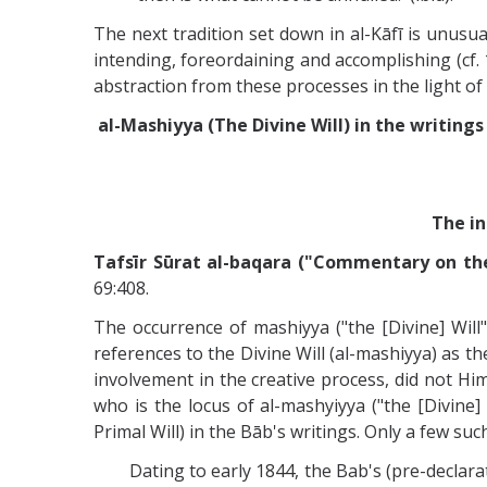
The next tradition set down in al-Kāfī is unusua
intending, foreordaining and accomplishing (cf. 1
abstraction from these processes in the light o
al-Mashiyya (The Divine Will) in the writings
The in
Tafsīr Sūrat al-baqara ("Commentary on th
69:408.
The occurrence of mashiyya ("the [Divine] Will")
references to the Divine Will (al-mashiyya) as t
involvement in the creative process, did not Hi
who is the locus of al-mashyiyya ("the [Divine
Primal Will) in the Bāb's writings. Only a few 
Dating to early 1844, the Bab's (pre-declaratio