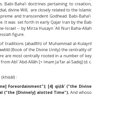
. Babi-Baha’i doctrines pertaining to creation,
, divine Will, are closely related to the Islamic
 supreme and transcendent Godhead. Babi-Baha’i
e. It was set forth in early Qajar Iran by the Bab
-Israel -- by Mirza Husayn `Ali Nuri Baha-Allah
essiah figure.
 of traditions (aḥadīth) of Muhammad al-Kulaynī
-tawḥīd (Book of the Divine Unity) the centrality of
ure are most centrally rooted in a number of key
rom Abī `Abd-Allāh [= Imam Ja`far al-Sadiq] (d. c.
(khiṣāl) :
ine] Foreordainment"); [4] qiḍā' ("the Divine
al ("the [Divinely] alotted Time").
And whoso