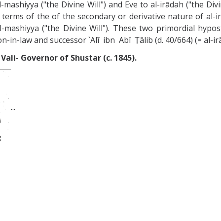
l-mashiyya ("the Divine Will") and Eve to al-irādah ("the Div
terms of the of the secondary or derivative nature of al-irā
-mashiyya ("the Divine Will"). These two primordial hypost
-in-law and successor `Alī ibn Abī Ṭālib (d. 40/664) (= al-ir
Vali- Governor of Shustar (c. 1845).
...