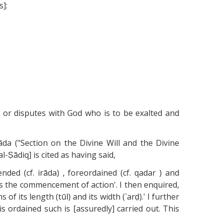
s]:
d or disputes with God who is to be exalted and
rāda ("Section on the Divine Will and the Divine
al-Ṣādiq] is cited as having said,
ded (cf. irāda) , foreordained (cf. qadar ) and
t is the commencement of action'. I then enquired,
f its length (tūl) and its width (`arḍ).' I further
 ordained such is [assuredly] carried out. This