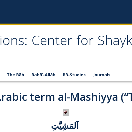
ions: Center for Shay
The Bāb
Bahā’-Allāh
BB-Studies
Journals
abic term al-Mashiyya (“Th
اَلمَشِيَّتِ